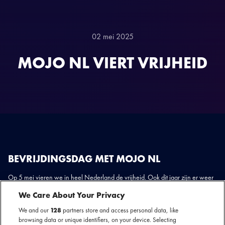
02 mei 2025
MOJO NL VIERT VRIJHEID
BEVRIJDINGSDAG MET MOJO NL
Op 5 mei vieren we in heel Nederland de vrijheid. Ook dit jaar zijn er weer
volop MOJO NL artiesten te zien op de Bevrijdingsfestivals. Van Groningen
We Care About Your Privacy
tot Vlissingen, onze artiesten brengen hun muziek naar het hele land.
We and our
128
partners store and access personal data, like
browsing data or unique identifiers, on your device. Selecting