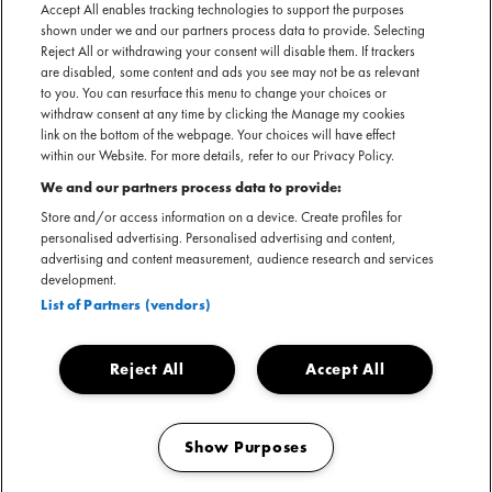
Benieuwd wie waar optreedt? Bekijk hieronder het volledige overzicht en
Accept All enables tracking technologies to support the purposes
shown under we and our partners process data to provide. Selecting
ontdek welke MOJO NL artiesten je kunt tegenkomen op de
Reject All or withdrawing your consent will disable them. If trackers
Bevrijdingsfestivals bij jou in de buurt.
are disabled, some content and ads you see may not be as relevant
to you. You can resurface this menu to change your choices or
withdraw consent at any time by clicking the Manage my cookies
link on the bottom of the webpage. Your choices will have effect
within our Website. For more details, refer to our Privacy Policy.
acid!
Bevrijdingsfestival
Vlissingen
We and our partners process data to provide:
Zeeland
Store and/or access information on a device. Create profiles for
personalised advertising. Personalised advertising and content,
ADF Antje
Bevrijdingsfestival Den
Den Haag
advertising and content measurement, audience research and services
Haag
development.
List of Partners (vendors)
Antoon
Bevrijdingsfestival
Vlissingen
Zeeland
Reject All
Accept All
Bevrijdingsfestival Zuid-
Rotterdam
Holland
Show Purposes
Bevrijdingsfestival
Almere
Manage my cookies
Flevoland