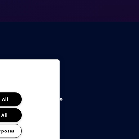
 en schrijver Naaz,
am, verrast met de
ledig door haarzelf
duceerd. Ook kondigt ze
 All
dag 17 april 2025 zal
et Amsterdam.
 All
rposes