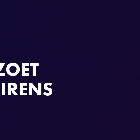
ZOET
SIRENS