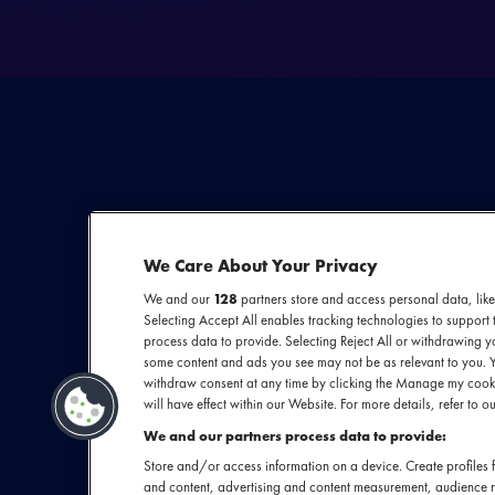
We Care About Your Privacy
We and our
128
partners store and access personal data, like
Selecting Accept All enables tracking technologies to suppor
process data to provide. Selecting Reject All or withdrawing yo
some content and ads you see may not be as relevant to you. 
withdraw consent at any time by clicking the Manage my cooki
will have effect within our Website. For more details, refer to ou
We and our partners process data to provide:
Store and/or access information on a device. Create profiles f
and content, advertising and content measurement, audience 