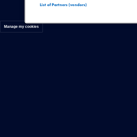
List of Partners (vendors)
Manage my cookies
'Sirens !' is de eerste s
laat horen. Naaz's aank
na het krijgen van een la
genomen. Het album verke
barrières en pijnen uit de
mentale gezondheid en i
Het is een speels nummer
bereik. Het nummer vat p
je was, alsof je wordt ach
met geluiden die de vrij