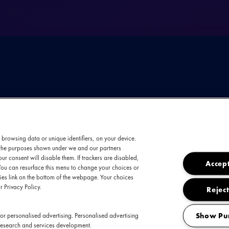
De Koerdische artiest
gevestigd in Amsterd
 browsing data or unique identifiers, on your device.
t the purposes shown under we and our partners
single "Sirens !", vol
ur consent will disable them. If trackers are disabled,
geschreven en gepro
Accept
You can resurface this menu to change your choices or
aan dat ze op donder
es link on the bottom of the webpage. Your choices
optreden in Bitterzo
r Privacy Policy.
Reject
Show Pu
or personalised advertising. Personalised advertising
research and services development.