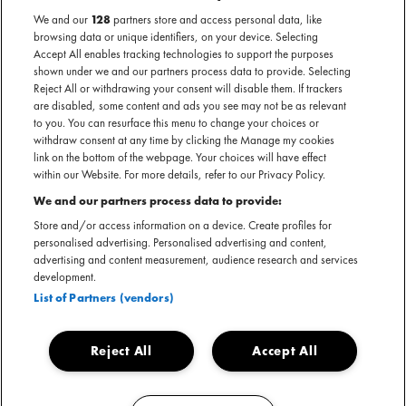
NAAR PARADISO
We and our
128
partners store and access personal data, like
browsing data or unique identifiers, on your device. Selecting
TOLHUISTUIN
Accept All enables tracking technologies to support the purposes
shown under we and our partners process data to provide. Selecting
Reject All or withdrawing your consent will disable them. If trackers
are disabled, some content and ads you see may not be as relevant
to you. You can resurface this menu to change your choices or
withdraw consent at any time by clicking the Manage my cookies
link on the bottom of the webpage. Your choices will have effect
within our Website. For more details, refer to our Privacy Policy.
We and our partners process data to provide:
NNELG KOMT NAAR PARADISO
Store and/or access information on a device. Create profiles for
TOLHUISTUIN
personalised advertising. Personalised advertising and content,
advertising and content measurement, audience research and services
Op 17 november 2023 komt Nnelg naar Paradiso Tolhuistuin. Nnelg
development.
groeide op in Amsterdam-Zuidoost waar hij van huis uit al een enorme drive
List of Partners (vendors)
en doorzettingsvermogen meekreeg. Als een rustige bewuste jongen
balanceerde Nnelg moeiteloos tussen contrasten van verschillende sociale
Reject All
Accept All
klassen en etniciteiten. Hij creëerde al snel naam voor zichzelf in de
Nederlandse hiphopscene, maar bracht tegelijk genre overstijgende muziek
uit. Met trap beats, popsamples, klassieke hiphop en underground ritmes