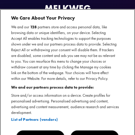
MELKWEG
Kaartverkoop start donderdag 21 augustus om 11:00 uur
We Care About Your Privacy
We and our
128
partners store and access personal data, like
browsing data or unique identifiers, on your device. Selecting
Accept All enables tracking technologies to support the purposes
shown under we and our partners process data to provide. Selecting
Reject All or withdrawing your consent will disable them. If trackers
are disabled, some content and ads you see may not be as relevant
to you. You can resurface this menu to change your choices or
withdraw consent at any time by clicking the Manage my cookies
EESTE HEADLINE SHOW REANNY IN
link on the bottom of the webpage. Your choices will have effect
MELKWEG
within our Website. For more details, refer to our Privacy Policy.
We and our partners process data to provide:
De Amsterdamse Reanny staat bekend om haar rebelse, zelfverzekerde en
Store and/or access information on a device. Create profiles for
directe stijl. Met haar muziek laat ze onmiskenbaar horen dat ze niet met zich
personalised advertising. Personalised advertising and content,
laat sollen, en straalt ze kracht en authenticiteit uit. Reanny is een symbool
advertising and content measurement, audience research and services
voor vrouwenemancipatie, met als missie om door middel van haar muziek
development.
vrouwen te verenigen en te versterken.
List of Partners (vendors)
Haar doorbraak kwam toen ze viraal ging op TikTok met het nummer ‘Tas’,