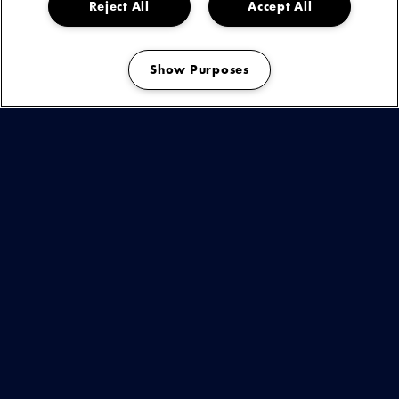
Reject All
Accept All
wat de weg vrijmaakte voor haar succes. Kort daarna volgde de release van
‘Ding’ in samenwerking met Architrackz, een track die ook veel positieve
aandacht kreeg. Op dit moment werkt Reanny keihard aan nieuwe muziek
Show Purposes
en haar showcase voor haar debuut show in de Melkweg!’
Manage my cookies
ZATERDAG 04 OKTOBER | MELKWEG,
AMSTERDAM
Kaartverkoop start 21 augustus om 11:00 uur
info & tickets
BEKIJK