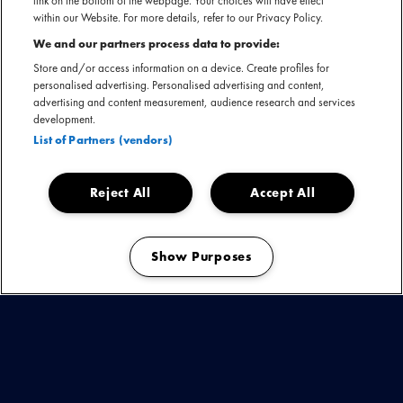
link on the bottom of the webpage. Your choices will have effect
Fakkelteit de nieuwe generatie de weg wijst en de artiest die zijn meest
within our Website. For more details, refer to our Privacy Policy.
kwetsbare kant durfde te tonen in de biografie
Mijn eigen wereld
(2025).
We and our partners process data to provide:
Na een indrukwekkende theatertour en het overwinnen van persoonlijke
Store and/or access information on a device. Create profiles for
demonen, is de zoektocht naar de man achter de microfoon voltooid.
personalised advertising. Personalised advertising and content,
advertising and content measurement, audience research and services
development.
In april 2026 dropt zijn meest persoonlijke project tot nu toe: Rico. Een album
List of Partners (vendors)
dat draait om zelfreflectie en de prangende vraag:
‘Heb jou nooit gekend,
wil weten wie je bent’
. Het resultaat is een rauwe, eerlijke plaat die de
diepte opzoekt zonder de kenmerkende flow en energie te verliezen die
Reject All
Accept All
hem tot een icoon maakten.
Show Purposes
Verwacht een
Rico Irie rated R DMT
reis en uiteraard veel nieuw werk.
Manage my cookies
RICO TOUR 2026