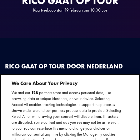
RICO GAAT OP TOUR
Kaartverkoop start 19 februari om 10:00 uur
RICO GAAT OP TOUR DOOR NEDERLAND
Van de pioniersdagen met Opgezwolle tot de status van onbetwiste levende
We Care About Your Privacy
legende: Rico (Ricardo McDougal) vormt de blauwdruk van de Nederlandse
hiphop. Met een prijzenkast vol Gouden Grepen, State Awards en een
We and our
128
partners store and access personal data, like
browsing data or unique identifiers, on your device. Selecting
Zilveren Harp zette hij Zwolle eigenhandig op de kaart. Of het nu solo is of
Accept All enables tracking technologies to support the purposes
zij-aan-zij met Sticks, Rico heeft elk relevant podium in de Benelux
shown under we and our partners process data to provide. Selecting
platgespeeld — van een recordbrekende 10 optredens op Lowlands tot
Reject All or withdrawing your consent will disable them. If trackers
Pinkpop en alles daartussenin.
are disabled, some content and ads you see may not be as relevant
to you. You can resurface this menu to change your choices or
withdraw consent at any time by clicking the Manage my cookies
Rico is echter meer dan een rapper alleen; hij is de mentor die met de