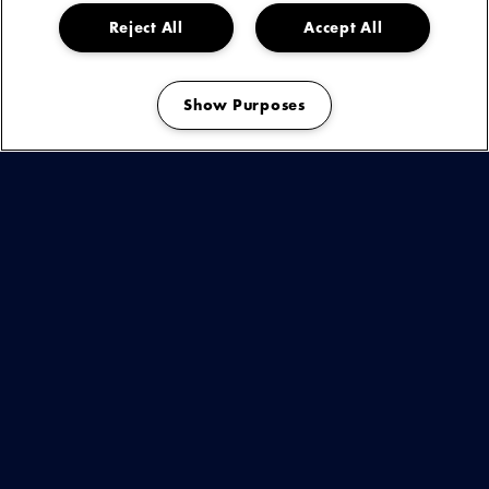
Reject All
Accept All
Woensdag 2 december 2023, De Oosterpoort, Groningen |
Info & Tickets
Show Purposes
Donderdag 7 december 2023, 013, Tilburg |
Info & Tickets
Manage my cookies
Zaterdag 9 december 2023, Doornroosje, Nijmegen |
Info & Tickets
Zaterdag 16 december 2023, Paradiso, Amsterdam |
Info & Tickets
Donderdag 21 december 2023, Trix, Antwerpen (BE) |
Info & Tickets
Zaterdag 23 december 2023, Paard, Den Haag |
Info & Tickets
"S10 SCHITTERT IN ALLE OPZICHTEN IN