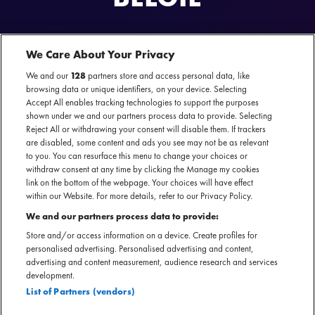
We Care About Your Privacy
We and our
128
partners store and access personal data, like
browsing data or unique identifiers, on your device. Selecting
Accept All enables tracking technologies to support the purposes
shown under we and our partners process data to provide. Selecting
Reject All or withdrawing your consent will disable them. If trackers
Alternatieve pop, rap, hiphop en melancholische tracks, S10 got it all! Met
are disabled, some content and ads you see may not be as relevant
uiteenlopende teksten over verschillende onderwerpen van eenzaamheid
to you. You can resurface this menu to change your choices or
en haar tumultueuze verleden in de psychiatrie tot kracht en de betekenis
withdraw consent at any time by clicking the Manage my cookies
van liefde, S10 weet het publiek te raken. Dit liet ze al zien tijdens haar
link on the bottom of the webpage. Your choices will have effect
AFAS Live show eerder dit jaar en ook gedurende een bomvolle
within our Website. For more details, refer to our Privacy Policy.
festivalzomer waarin ze onder andere op Paaspop en Lowlands stond. Haar
We and our partners process data to provide:
meest recente album 'Ik Besta Voor Altijd Zolang Jij Aan Mij Denkt' werd hier
Store and/or access information on a device. Create profiles for
lovend ontvangen. In opvolging van haar AFAS Live show dit voorjaar, komt
personalised advertising. Personalised advertising and content,
S10 in december langs verschillende poppodia in Nederland en België voor
advertising and content measurement, audience research and services
development.
een aantal intieme shows. De kaartverkoop voor deze concerten start op
List of Partners (vendors)
donderdag 24 augustus om 10:00 uur.