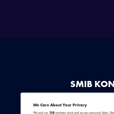
SMIB KON
SMIB gaat in 2026 w
We Care About Your Privacy
start gegaan via de 
We and our
128
partners store and access personal data, like