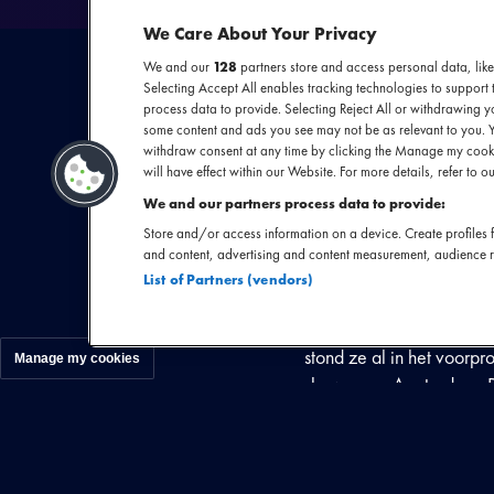
We Care About Your Privacy
We and our
128
partners store and access personal data, like
Selecting Accept All enables tracking technologies to suppor
process data to provide. Selecting Reject All or withdrawing yo
some content and ads you see may not be as relevant to you. 
withdraw consent at any time by clicking the Manage my cooki
will have effect within our Website. For more details, refer to ou
We and our partners process data to provide:
Eind dit jaar komt Sophi
Store and/or access information on a device. Create profiles f
zag in The Voice of Holla
and content, advertising and content measurement, audience 
vandoor mede door haar 
List of Partners (vendors)
brengt zij single na singl
prachtig heldere stem is
stond ze al in het voor
Manage my cookies
shows naar Amsterdam, D
van start gegaan.