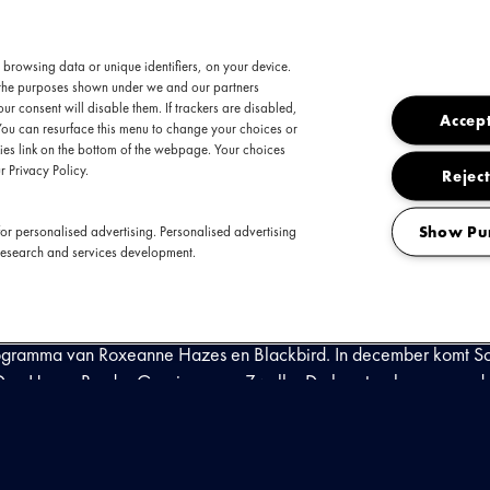
 browsing data or unique identifiers, on your device.
t the purposes shown under we and our partners
ur consent will disable them. If trackers are disabled,
Accept
You can resurface this menu to change your choices or
es link on the bottom of the webpage. Your choices
r Privacy Policy.
Reject
a naar verschillende poppodia in Nederland. De jonge zangeres en 
Show Pu
or personalised advertising. Personalised advertising
nd het startschot van haar carrière. Op 17-jarige leeftijd ging Sop
research and services development.
eerste single 'Alaska'. Inmiddels heeft Sophia haar weg gevonde
e uit. Recentelijk verschenen nog de tracks 'Midnight' en 'Quarter L
 Sophia klaar om de wereld te veroveren te beginnen bij de popp
programma van Roxeanne Hazes en Blackbird. In december komt S
en Haag, Breda, Groningen en Zwolle. De kaartverkoop voor dez