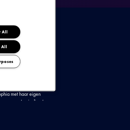
 All
 All
multi-instrumentalist
rposes
hia er met de winst
n in de muziekwereld en
ife Crisis'. Met haar
odia in Nederland. Eerder
ophia met haar eigen
e concerten is direct