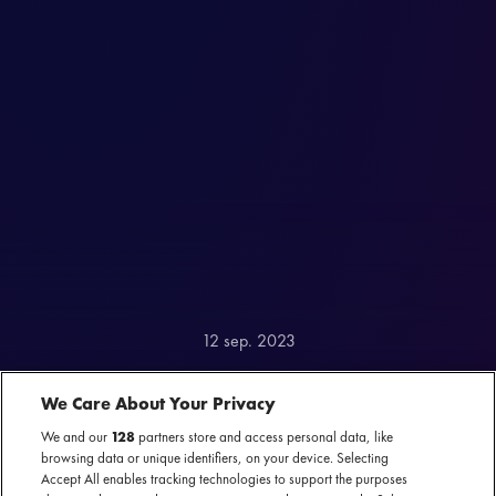
12 sep. 2023
STICKS MET 'EN DOOR'
We Care About Your Privacy
TOUR IN HET NAJAAR
We and our
128
partners store and access personal data, like
browsing data or unique identifiers, on your device. Selecting
NAAR POPPODIA
Accept All enables tracking technologies to support the purposes