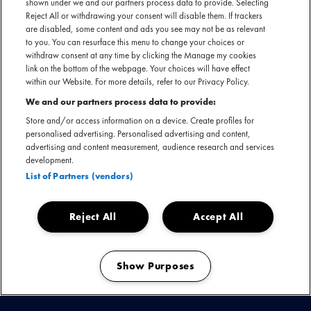
shown under we and our partners process data to provide. Selecting
Reject All or withdrawing your consent will disable them. If trackers
are disabled, some content and ads you see may not be as relevant
to you. You can resurface this menu to change your choices or
withdraw consent at any time by clicking the Manage my cookies
link on the bottom of the webpage. Your choices will have effect
within our Website. For more details, refer to our Privacy Policy.
We and our partners process data to provide:
Store and/or access information on a device. Create profiles for
STICKS 'EN DOOR' TOUR
personalised advertising. Personalised advertising and content,
advertising and content measurement, audience research and services
Sticks duikt dit najaar opnieuw de poppodia in. Dit keer met de 'En Door'
development.
tour, vernoemd naar het gelijknamige album dat op 20 oktober verschijnt.
List of Partners (vendors)
Tickets voor de tour gaan op vrijdag 15 september om 10:00 uur in de
verkoop.
Reject All
Accept All
Sticks brak door met de rapformatie Opgezwolle en is inmiddels een van de
grootste namen van de Nederlandse hiphop. Zo gaf hij shows op onder
Show Purposes
andere Paaspop, Down The Rabbit Hole, Dauwpop én verkocht hij alle
Manage my cookies
shows van zijn 'Alles Over Hoop' tour van dit voorjaar uit.