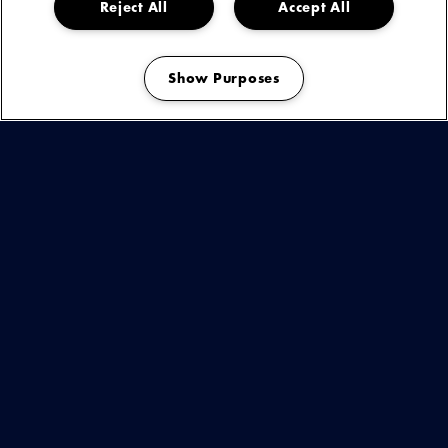
Reject All
Accept All
LUISTER
NAAR
Show Purposes
DEZE
Manage my cookies
ARTIEST
OF
You are seeing this because you have not accepted our advertising
EVENEMENT
cookies.
OP
SPOTIFY
If you want to see our spotify playlists, please change your cookie
preferences.