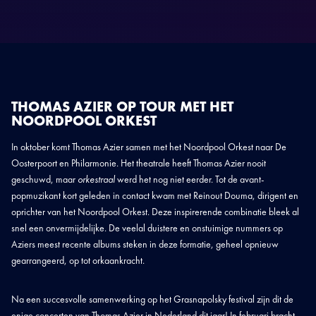
THOMAS AZIER OP TOUR MET HET
NOORDPOOL ORKEST
In oktober komt Thomas Azier samen met het Noordpool Orkest naar De
Oosterpoort en Philarmonie. Het theatrale heeft Thomas Azier nooit
geschuwd, maar
orkestraal
werd het nog niet eerder. Tot de avant-
popmuzikant kort geleden in contact kwam met Reinout Douma, dirigent en
oprichter van het Noordpool Orkest. Deze inspirerende combinatie bleek al
snel een onvermijdelijke. De veelal duistere en onstuimige nummers op
Aziers meest recente albums steken in deze formatie, geheel opnieuw
gearrangeerd, op tot orkaankracht.
Na een succesvolle samenwerking op het Grasnapolsky festival zijn dit de
enige concerten van Thomas Azier in Nederland dit jaar! In februari bracht