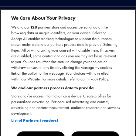
We Care About Your Privacy
We and our
128
partners store and access personal data, like
browsing data or unique identifiers, on your device. Selecting
KIJK EN LUISTER
Accept All enables tracking technologies to support the purposes
shown under we and our partners process data to provide. Selecting
Reject All or withdrawing your consent will disable them. If trackers
are disabled, some content and ads you see may not be as relevant
BEKIJK
to you. You can resurface this menu to change your choices or
withdraw consent at any time by clicking the Manage my cookies
DEZE
link on the bottom of the webpage. Your choices will have effect
ARTIEST
within our Website. For more details, refer to our Privacy Policy.
OF
You are seeing this because you have not accepted our advertising
We and our partners process data to provide:
cookies.
EVENEMENT
Store and/or access information on a device. Create profiles for
Play
OP
personalised advertising. Personalised advertising and content,
If you want to see our videos, please change your cookie preferences.
advertising and content measurement, audience research and services
VIDEO
development.
List of Partners (vendors)