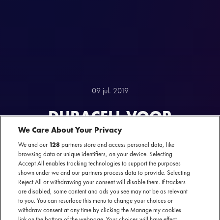
09 jul. 2019
DURACELL VOOR
We Care About Your Privacy
UNSTOPPABLE
We and our
128
partners store and access personal data, like
FESTIVALPOWER
browsing data or unique identifiers, on your device. Selecting
Accept All enables tracking technologies to support the purposes
"We willen met ons merk en nieuwe powerbank op de meest relevante
shown under we and our partners process data to provide. Selecting
plekken aanwezig zijn"
Reject All or withdrawing your consent will disable them. If trackers
are disabled, some content and ads you see may not be as relevant
to you. You can resurface this menu to change your choices or
withdraw consent at any time by clicking the Manage my cookies
link on the bottom of the webpage. Your choices will have effect