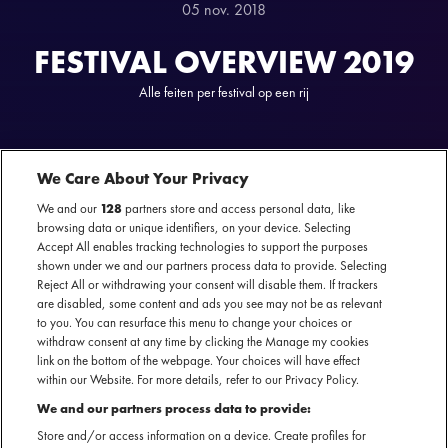
05 nov. 2018
FESTIVAL OVERVIEW 2019
Alle feiten per festival op een rij
We Care About Your Privacy
We and our
128
partners store and access personal data, like
browsing data or unique identifiers, on your device. Selecting
Accept All enables tracking technologies to support the purposes
shown under we and our partners process data to provide. Selecting
Komend festivalseizoen trekken er weer meer dan 335.000
Reject All or withdrawing your consent will disable them. If trackers
bezoekers naar onze festivals waarvan 62% millennial en 67%
are disabled, some content and ads you see may not be as relevant
hoogopgeleid. Al onze festivals bij elkaar trekken online maar
to you. You can resurface this menu to change your choices or
liefst 1.000.000 bezoeken per maand. Deze informatie en
withdraw consent at any time by clicking the Manage my cookies
link on the bottom of the webpage. Your choices will have effect
meer, waaronder de bezoekersaantallen en -profielen per
within our Website. For more details, refer to our Privacy Policy.
festival, zijn te lezen in ons festivaloverzicht 2019.
We and our partners process data to provide:
Store and/or access information on a device. Create profiles for
Deze PDF bevat relevante informatie voor bedrijven die hun