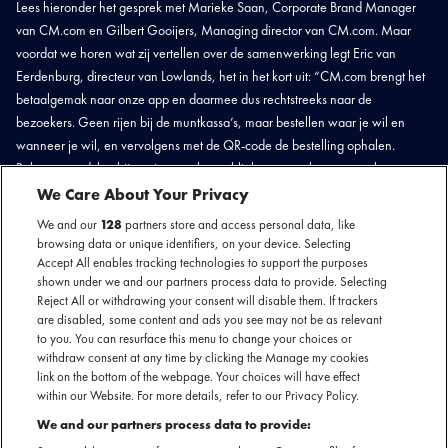
Lees hieronder het gesprek met Marieke Saan, Corporate Brand Manager
van CM.com en Gilbert Gooijers, Managing director van CM.com. Maar
voordat we horen wat zij vertellen over de samenwerking legt Eric van
Eerdenburg, directeur van Lowlands, het in het kort uit: “CM.com brengt het
betaalgemak naar onze app en daarmee dus rechtstreeks naar de
bezoekers. Geen rijen bij de muntkassa’s, maar bestellen waar je wil en
wanneer je wil, en vervolgens met de QR-code de bestelling ophalen.
Relaxter wordt het bijna niet voor het publiek, maar ook voor ons als
organisator.”
We Care About Your Privacy
We and our
128
partners store and access personal data, like
browsing data or unique identifiers, on your device. Selecting
Accept All enables tracking technologies to support the purposes
shown under we and our partners process data to provide. Selecting
Reject All or withdrawing your consent will disable them. If trackers
are disabled, some content and ads you see may not be as relevant
to you. You can resurface this menu to change your choices or
withdraw consent at any time by clicking the Manage my cookies
link on the bottom of the webpage. Your choices will have effect
within our Website. For more details, refer to our Privacy Policy.
We and our partners process data to provide: