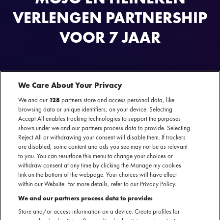
VERLENGEN PARTNERSHIP
VOOR 7 JAAR
We Care About Your Privacy
We and our
128
partners store and access personal data, like
browsing data or unique identifiers, on your device. Selecting
Accept All enables tracking technologies to support the purposes
shown under we and our partners process data to provide. Selecting
Vandaag hebben MOJO en Heineken op Lowlands hun
Reject All or withdrawing your consent will disable them. If trackers
samenwerking met maar liefst zeven jaar verlengd. Een
are disabled, some content and ads you see may not be as relevant
opmerkelijk lange verlenging, gezien deze partnerships
to you. You can resurface this menu to change your choices or
withdraw consent at any time by clicking the Manage my cookies
doorgaans met drie jaar worden voortgezet. Dat de
link on the bottom of the webpage. Your choices will have effect
samenwerking voor een langere periode wordt aangegaan,
within our Website. For more details, refer to our Privacy Policy.
toont het vertrouwen en goede verstandhouding tussen de
We and our partners process data to provide:
twee partijen. Festivalgangers op onder andere Lowlands,
Pinkpop, NN North Sea Jazz en Down the Rabbit Hole
Store and/or access information on a device. Create profiles for