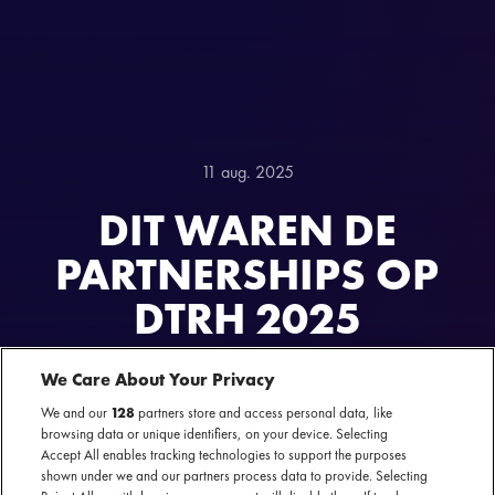
11 aug. 2025
DIT WAREN DE
PARTNERSHIPS OP
DTRH 2025
We Care About Your Privacy
We and our
128
partners store and access personal data, like
browsing data or unique identifiers, on your device. Selecting
Accept All enables tracking technologies to support the purposes
shown under we and our partners process data to provide. Selecting