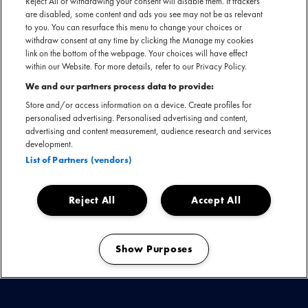
Reject All or withdrawing your consent will disable them. If trackers
are disabled, some content and ads you see may not be as relevant
Down The Rabbit Hole 2025 voelde als een editie waarin alles groter,
to you. You can resurface this menu to change your choices or
creatiever en meeslepender werd. Partners zetten activaties neer die perfect
withdraw consent at any time by clicking the Manage my cookies
link on the bottom of the webpage. Your choices will have effect
aansloten bij de open, experimentele sfeer van het festival en zorgden zo
within our Website. For more details, refer to our Privacy Policy.
voor onvergetelijke momenten.
We and our partners process data to provide:
Store and/or access information on a device. Create profiles for
Aan het water stal
Aperol
de show met het uitgebreide
Aperol Eiland
: een
personalised advertising. Personalised advertising and content,
zomerse hotspot met kunstgrasdansvloer, strandstoelen en een cocktailbar
advertising and content measurement, audience research and services
die bezoekers massaal trok. Niet ver daarvandaan bood de
Cointreau
development.
Margarita Bar
een stijlvol terras waar frozen margarita’s in een elegante
List of Partners (vendors)
setting de toon zetten.
Birra Moretti
keerde terug als huisbier en
verwelkomde bezoekers op Piazza Birra Moretti, compleet met Italiaanse
Reject All
Accept All
lunches voor de winnaars van exclusieve seats. Texels verzorgde het altijd
geliefde Bierlokaal, dit jaar extra bijzonder dankzij een kunstzinnig decor
gebouwd door festivalbezoekers zelf.
Show Purposes
Manage my cookies
De
Porto Parties x Desperados
groeiden verder uit tot ware
erfgoedfeesten, waar de Latin Vibe Street Take-Over voor vurige energie
zorgde. Ook in The Bizarre vloeide de drank rijkelijk:
Absolut Sprite
bracht