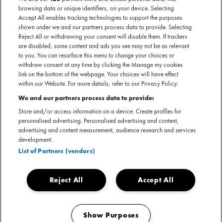
browsing data or unique identifiers, on your device. Selecting
BOUWEN."
Accept All enables tracking technologies to support the purposes
shown under we and our partners process data to provide. Selecting
Reject All or withdrawing your consent will disable them. If trackers
are disabled, some content and ads you see may not be as relevant
to you. You can resurface this menu to change your choices or
withdraw consent at any time by clicking the Manage my cookies
link on the bottom of the webpage. Your choices will have effect
within our Website. For more details, refer to our Privacy Policy.
We and our partners process data to provide:
Store and/or access information on a device. Create profiles for
Bij Mojo geloven we dat een goede merkactivatie niet draait om het grootste
personalised advertising. Personalised advertising and content,
logo of de felste kleur. Het gaat om het vertellen van een verhaal – een dat
advertising and content measurement, audience research and services
past bij het merk én bij het moment.
development.
List of Partners (vendors)
We willen het publiek echt raken. Niet met een standaard banner, maar met
een beleving die iets losmaakt. Of het nu gaat om een intieme setting op een
Reject All
Accept All
festival of een opvallend concept dat mensen aan het denken zet – het moet
kloppen. En dat lukt alleen als je als merk durft te kiezen voor authenticiteit.
Show Purposes