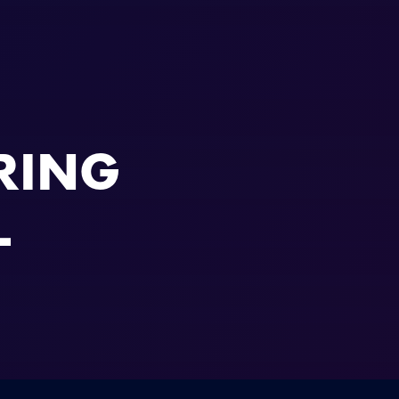
RING
L