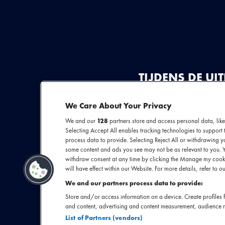
TIJDENS DE U
25 NOVEMBER 
IN DE CATEGO
We Care About Your Privacy
CLUB POWERED
We and our
128
partners store and access personal data, like
Selecting Accept All enables tracking technologies to suppor
process data to provide. Selecting Reject All or withdrawing yo
Nog maar 20% power in je
some content and ads you see may not be as relevant to you. 
seizoen met de activati
withdraw consent at any time by clicking the Manage my cooki
will have effect within our Website. For more details, refer to ou
daar kon lenen. Ondertus
powerbanks weer oplaadd
We and our partners process data to provide:
willen zijn als zij meer 
Store and/or access information on a device. Create profiles f
and content, advertising and content measurement, audience 
List of Partners (vendors)