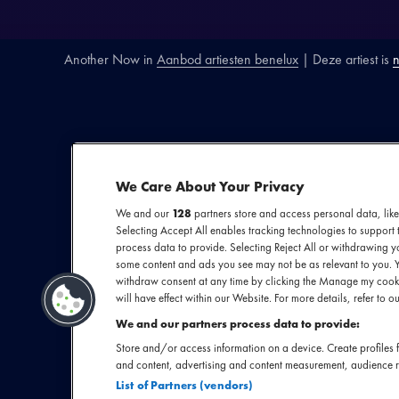
Another Now
in
Aanbod artiesten benelux
| Deze artiest is
n
SECTIE
ARTIESTENINTR
We Care About Your Privacy
We and our
128
partners store and access personal data, like
Another Now i
Selecting Accept All enables tracking technologies to suppor
process data to provide. Selecting Reject All or withdrawing yo
eindeloze expre
some content and ads you see may not be as relevant to you. 
complexiteit van 
withdraw consent at any time by clicking the Manage my cooki
will have effect within our Website. For more details, refer to ou
explosioes. 
We and our partners process data to provide:
verleggen. Het mo
Store and/or access information on a device. Create profiles f
Verwacht verple
and content, advertising and content measurement, audience 
digita
List of Partners (vendors)