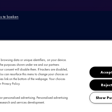
u te boeken
ODUCTIE
 browsing data or unique identifiers, on your device.
s een vijfkoppige alternatieve metalformatie di
t the purposes shown under we and our partners
ur consent will disable them. If trackers are disabled,
ssie en ongefilterde eerlijkheid. Hun muziek is 
Accept
You can resurface this menu to change your choices or
de menselijke ervaring, van introspectieve mome
es link on the bottom of the webpage. Your choices
r Privacy Policy.
Reject
De band omarmt de wildste ideeën en is niet ba
ment van inspiratie staat voorop; alles wat onts
Show Pu
or personalised advertising. Personalised advertising
tterende riDs, zware en dynamische screams, c
research and services development.
le soundscapes en u-bocht transities in hoge inten