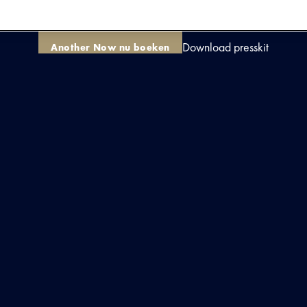
Download presskit
Another Now nu boeken
KIJK & ONTDEK