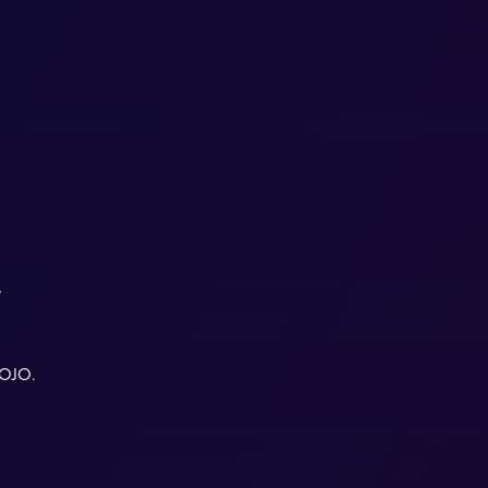
W
MOJO.
.