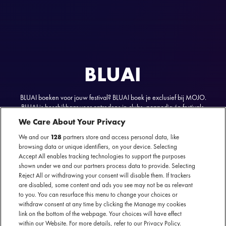
BLUAI
BLUAI boeken voor jouw festival? BLUAI boek je exclusief bij MOJO.
BLUAI is beschikbaar voor optredens in clubs, poppodia én festivals.
We Care About Your Privacy
We and our
128
partners store and access personal data, like
browsing data or unique identifiers, on your device. Selecting
Accept All enables tracking technologies to support the purposes
BLUAI
nu te boeken
shown under we and our partners process data to provide. Selecting
Reject All or withdrawing your consent will disable them. If trackers
SECTIE
are disabled, some content and ads you see may not be as relevant
to you. You can resurface this menu to change your choices or
ARTIESTENINTRODUCTIE
withdraw consent at any time by clicking the Manage my cookies
link on the bottom of the webpage. Your choices will have effect
Deze Belgische band maakt met hun debuutalbum
Save It
within our Website. For more details, refer to our Privacy Policy.