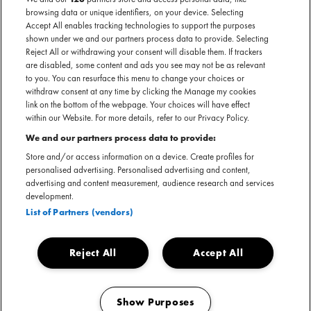
browsing data or unique identifiers, on your device. Selecting
Boef
nu te boeken
Accept All enables tracking technologies to support the purposes
SECTIE
shown under we and our partners process data to provide. Selecting
Reject All or withdrawing your consent will disable them. If trackers
are disabled, some content and ads you see may not be as relevant
ARTIESTENINTRODUCTIE
to you. You can resurface this menu to change your choices or
withdraw consent at any time by clicking the Manage my cookies
Boef behoeft geen introductie. De Frans-Algerijnse rapper is
link on the bottom of the webpage. Your choices will have effect
een vaste waarde in de Nederlandse rapscene sinds zijn
within our Website. For more details, refer to our Privacy Policy.
Zonamo-sessie in 2015 en zijn debuutEP ‘Gewoon Boef’ in
We and our partners process data to provide:
februari 2016. Sindsdien heeft Boef niet meer stil gezeten en
Store and/or access information on a device. Create profiles for
sleepte hij miljoenen streams binnen met zijn albums
personalised advertising. Personalised advertising and content,
'Slaaptekort' en 'Allemaal Een Droom'. Met album 'Allemaal
advertising and content measurement, audience research and services
development.
Een Droom' verbrak hij het Spotify-record van meest
List of Partners (vendors)
beluisterde album in 24 uur met bijna 5 miljoen streams.
Daarnaast belandde Boef in de top 20 meest beluisterde
artiesten van de dag wereldwijd. Recentelijk kwam alweer
Reject All
Accept All
zijn vijfde soloalbum 'Luxeprobleem' uit. Naast zijn carrière
als rapper maakte Boef de documentaire ‘Gewoon Boef’,
Show Purposes
waarin we een kijkje krijgen in het leven van Sofian en de