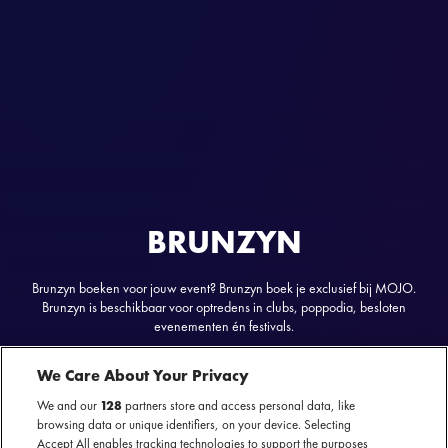
BRUNZYN
Brunzyn boeken voor jouw event? Brunzyn boek je exclusief bij MOJO.
Brunzyn is beschikbaar voor optredens in clubs, poppodia, besloten
evenementen én festivals.
We Care About Your Privacy
We and our
128
partners store and access personal data, like
browsing data or unique identifiers, on your device. Selecting
Brunzyn
nu te boeken
Accept All enables tracking technologies to support the purposes