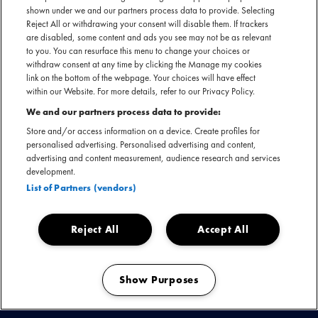
shown under we and our partners process data to provide. Selecting
SECTIE
Reject All or withdrawing your consent will disable them. If trackers
are disabled, some content and ads you see may not be as relevant
ARTIESTENINTRODUCTIE
to you. You can resurface this menu to change your choices or
withdraw consent at any time by clicking the Manage my cookies
Brunzyn is een artiest uit Vlaardingen (a.k.a. 3134) en tevens
link on the bottom of the webpage. Your choices will have effect
vicepresident van Albino Sports (Independent Label). Na al
within our Website. For more details, refer to our Privacy Policy.
zijn hele leven hiphop te hebben geluisterd, rapt hij nu met
We and our partners process data to provide:
relativerende teksten over blazende beats, waardoor
Store and/or access information on a device. Create profiles for
Brunzyn het publiek altijd weer weet te verrassen. Hij bouwt
personalised advertising. Personalised advertising and content,
advertising and content measurement, audience research and services
echt een connectie op met de mensen, een man van ’t volk!
development.
Na het droppen van meerdere projecten als ‘B2’, ‘Albino
List of Partners (vendors)
Sports Vol. 1’ in samenwerking met Joost en ‘Meer Dan Een
Meme’, kan je verwachten dat hij tijdens zijn show niks meer
Reject All
Accept All
heel zal laten. Wees klaar voor hoge energie, leuke dansjes
en brekende moshpits.... Brunzyn!
Show Purposes
Manage my cookies
Brunzyn nu boeken