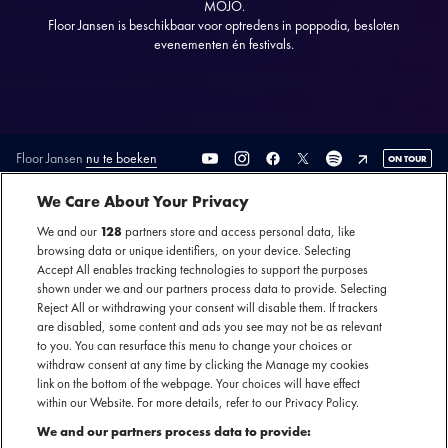
MOJO.
Floor Jansen is beschikbaar voor optredens in poppodia, besloten
evenementen én festivals.
Floor Jansen
nu te boeken
ON TOUR
SECTIE
We Care About Your Privacy
ARTIESTENINTRODUCTIE
We and our
128
partners store and access personal data, like
browsing data or unique identifiers, on your device. Selecting
Accept All enables tracking technologies to support the purposes
Huidig Nightwish zangeres Floor Jansen vuurt haar
shown under we and our partners process data to provide. Selecting
solocarrière af zodra ze meedoet aan het Nederlandse
Reject All or withdrawing your consent will disable them. If trackers
programma ‘Beste zangers’. Samen met Henk Poort zingt ze
are disabled, some content and ads you see may not be as relevant
to you. You can resurface this menu to change your choices or
het duet ‘Phantom Of The Opera’ op de manier zoals
withdraw consent at any time by clicking the Manage my cookies
Nightwish hem ooit speelde. Binnen 24 uur gaat het
link on the bottom of the webpage. Your choices will have effect
speciale duet heel de wereld over en beland het in een
within our Website. For more details, refer to our Privacy Policy.
aantal landen zelfs in de hitlijsten van iTunes. Haar
We and our partners process data to provide: