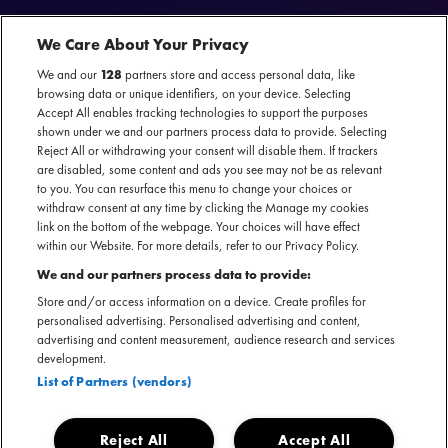
We Care About Your Privacy
We and our
128
partners store and access personal data, like
JEN
nu te boeken
browsing data or unique identifiers, on your device. Selecting
Accept All enables tracking technologies to support the purposes
SECTIE
shown under we and our partners process data to provide. Selecting
Reject All or withdrawing your consent will disable them. If trackers
ARTIESTENINTRODUCTIE
are disabled, some content and ads you see may not be as relevant
to you. You can resurface this menu to change your choices or
JEN is het poprockproject van de Belgische zangeres en
withdraw consent at any time by clicking the Manage my cookies
songwriter Jente Neels. Met een frisse sound, loepzuivere
link on the bottom of the webpage. Your choices will have effect
within our Website. For more details, refer to our Privacy Policy.
hooks en refreinen die zich in je hoofd nestelen, is JEN een
We and our partners process data to provide:
naam om in de gaten te houden. Haar songs combineren
meeslepende melodieën met een rauw randje, gedragen
Store and/or access information on a device. Create profiles for
personalised advertising. Personalised advertising and content,
door een stem die zowel breekbaar als krachtig klinkt.
advertising and content measurement, audience research and services
development.
List of Partners (vendors)
Sinds haar debuutsingle ging het snel: JEN werd opgepikt
door Studio Brussel, Radio 1, KINK FM, NPO3 FM en Radio
Willy, en stond zo meteen op het podium als
Reject All
Accept All