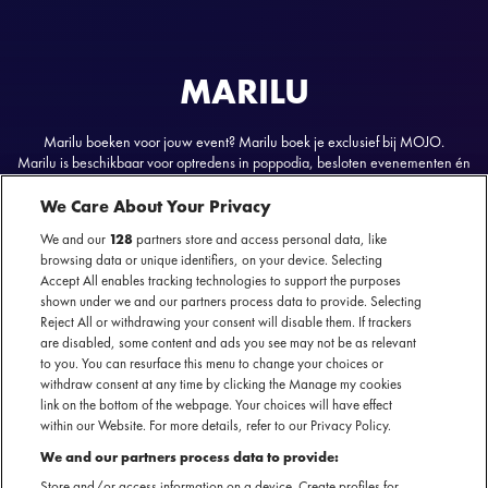
MARILU
Marilu boeken voor jouw event? Marilu boek je exclusief bij MOJO.
Marilu is beschikbaar voor optredens in poppodia, besloten evenementen én
festivals.
We Care About Your Privacy
We and our
128
partners store and access personal data, like
browsing data or unique identifiers, on your device. Selecting
Accept All enables tracking technologies to support the purposes
shown under we and our partners process data to provide. Selecting
Marilu
nu te boeken
Officiële website
Reject All or withdrawing your consent will disable them. If trackers
SECTIE
are disabled, some content and ads you see may not be as relevant
to you. You can resurface this menu to change your choices or
withdraw consent at any time by clicking the Manage my cookies
ARTIESTENINTRODUCTIE
link on the bottom of the webpage. Your choices will have effect
within our Website. For more details, refer to our Privacy Policy.
Een subtiele flirt tussen Franse finesse en Hollandse
We and our partners process data to provide:
nuchterheid. Voeg daaraan zwoele vocalen, stijgende arps
Store and/or access information on a device. Create profiles for