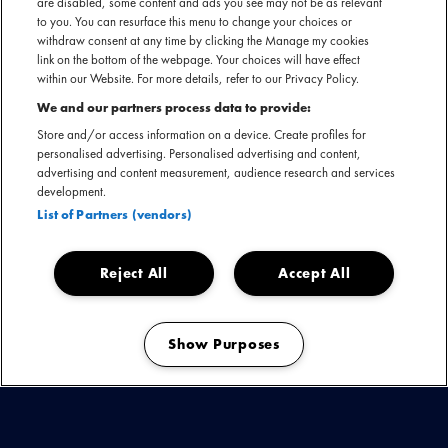
Tourist LeMC. Later groeide hij uit tot de vaste producer van
are disabled, some content and ads you see may not be as relevant
to you. You can resurface this menu to change your choices or
Glints.
Hij die voordien vooral achter de schermen actief
withdraw consent at any time by clicking the Manage my cookies
was geweest stond nu plots zélf volop in de schijnwerpers.
link on the bottom of the webpage. Your choices will have effect
Hij scoorde verschillende hits.
Als Ge Slaapt, Cirkels,
within our Website. For more details, refer to our Privacy Policy.
Waanzin
en
Luchtkasteel
veroverden vlot een plek in het
We and our partners process data to provide:
collectieve geheugen.
Store and/or access information on a device. Create profiles for
personalised advertising. Personalised advertising and content,
advertising and content measurement, audience research and services
Zijn muziek heeft wortels in de 90s-hiphop waarmee hij
development.
opgroeide, maar is sterk beïnvloed door soul, funk en
List of Partners (vendors)
soundtracks uit de jaren ‘60 en ‘70. Hij schrijft met de finesse
van een chansonnier en zijn refreinen zijn meeslepend als
Reject All
Accept All
een popsong.
In 2020 schopte hij het tot finalist van
De
Nieuwe Lichting
met de single
Als Ge Slaapt
.
Show Purposes
Zijn debuutplaat werd niet alleen met goud bekroond, maar
Manage my cookies
bracht hem naar uitverkochte zalen én festivals als Rock
Werchter, Pukkelpop en de Lokerse Feesten.
Dit leverde
hem onder andere een MIA-nominatie
op in de categorie