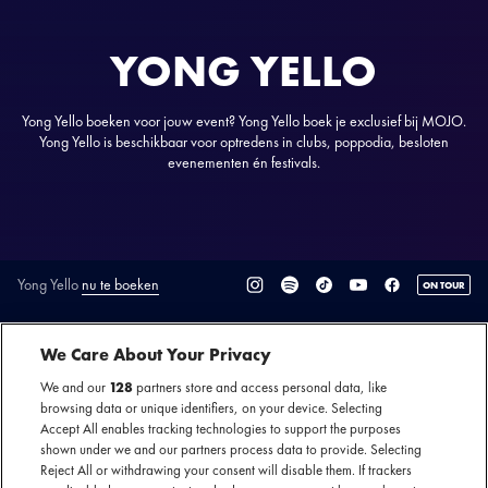
YONG YELLO
Yong Yello boeken voor jouw event? Yong Yello boek je exclusief bij MOJO.
Yong Yello is beschikbaar voor optredens in clubs, poppodia, besloten
evenementen én festivals.
Yong Yello
nu te boeken
ON TOUR
SECTIE
We Care About Your Privacy
ARTIESTENINTRODUCTIE
We and our
128
partners store and access personal data, like
Yong Yello
is de alias van rapper en producer Yello Staelens.
browsing data or unique identifiers, on your device. Selecting
Accept All enables tracking technologies to support the purposes
Voorheen was hij lid van het legendarische hiphopcollectief
shown under we and our partners process data to provide. Selecting
Eigen Makelij, waar hij samenwerkte met onder anderen
Reject All or withdrawing your consent will disable them. If trackers