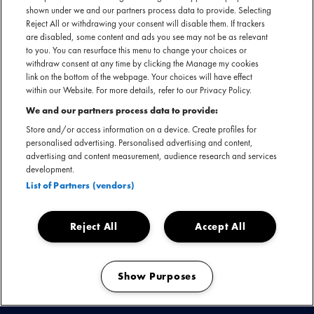
cyberpunk, sciencefiction en horror. Met krachtige synthesizers, filmische
shown under we and our partners process data to provide. Selecting
sferen en intense ritmes creëert hij een futuristisch geluid.
Reject All or withdrawing your consent will disable them. If trackers
are disabled, some content and ads you see may not be as relevant
to you. You can resurface this menu to change your choices or
withdraw consent at any time by clicking the Manage my cookies
link on the bottom of the webpage. Your choices will have effect
within our Website. For more details, refer to our Privacy Policy.
KIJK & LUISTER
We and our partners process data to provide:
Store and/or access information on a device. Create profiles for
personalised advertising. Personalised advertising and content,
advertising and content measurement, audience research and services
BEKIJK
development.
DEZE
List of Partners (vendors)
ARTIEST
OF
You are seeing this because you have not accepted our advertising
Reject All
Accept All
cookies.
EVENEMENT
Play
OP
If you want to see our videos, please change your cookie preferences.
VIDEO
Show Purposes
Manage my cookies