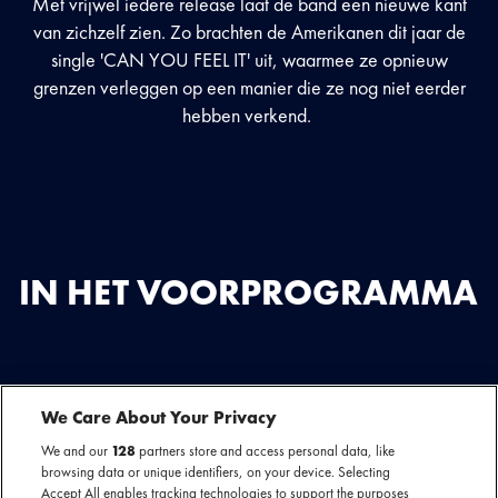
Met vrijwel iedere release laat de band een nieuwe kant
van zichzelf zien. Zo brachten de Amerikanen dit jaar de
single 'CAN YOU FEEL IT' uit, waarmee ze opnieuw
grenzen verleggen op een manier die ze nog niet eerder
hebben verkend.
IN HET VOORPROGRAMMA
Support act Perturbator
Opener RJ Pasin
We Care About Your Privacy
We and our
128
partners store and access personal data, like
Perturbator is het project van de Franse muzikant James Kent. Hij staat
browsing data or unique identifiers, on your device. Selecting
bekend om zijn donkere synthwave- en darksynthmuziek, geïnspireerd door
Accept All enables tracking technologies to support the purposes