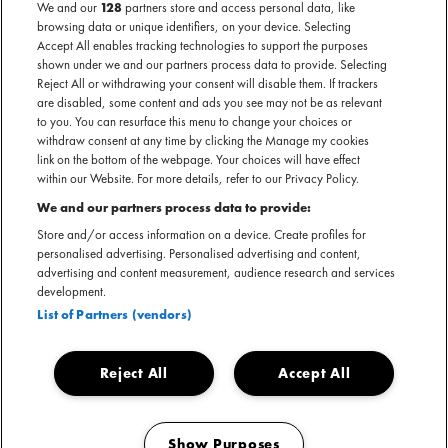
We and our
128
partners store and access personal data, like
Support act Yonaka
browsing data or unique identifiers, on your device. Selecting
Accept All enables tracking technologies to support the purposes
shown under we and our partners process data to provide. Selecting
Het uit Brighton afkomstige Yonaka maakt een gedurfde mix van punk en
Reject All or withdrawing your consent will disable them. If trackers
alternative rock met elektronische invloeden. Ze staan bekend om hun
are disabled, some content and ads you see may not be as relevant
energieke liveshows, waarmee ze eerder al te zien waren op grote festivals
to you. You can resurface this menu to change your choices or
withdraw consent at any time by clicking the Manage my cookies
als Lowlands, Rock Werchter, Primavera Sound en Reading & Leeds Festivals.
link on the bottom of the webpage. Your choices will have effect
within our Website. For more details, refer to our Privacy Policy.
We and our partners process data to provide:
Store and/or access information on a device. Create profiles for
KIJK & LUISTER
personalised advertising. Personalised advertising and content,
advertising and content measurement, audience research and services
development.
List of Partners (vendors)
BEKIJK
DEZE
Reject All
Accept All
ARTIEST
OF
You are seeing this because you have not accepted our advertising
cookies.
Show Purposes