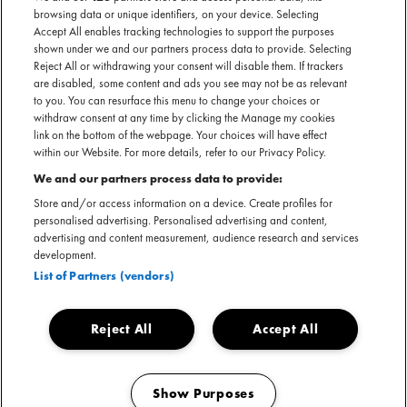
10
- THEATER
Meer info op website van de locatie
DEC.
browsing data or unique identifiers, on your device. Selecting
ROTTERDAM
Accept All enables tracking technologies to support the purposes
shown under we and our partners process data to provide. Selecting
Rotown — Rotterdam
Reject All or withdrawing your consent will disable them. If trackers
are disabled, some content and ads you see may not be as relevant
to you. You can resurface this menu to change your choices or
withdraw consent at any time by clicking the Manage my cookies
CLEAN
link on the bottom of the webpage. Your choices will have effect
PETE'S
within our Website. For more details, refer to our Privacy Policy.
KERSTSHOW
11
Meer info op website van de locatie
We and our partners process data to provide:
DEC.
Store and/or access information on a device. Create profiles for
Poppodium
Grenswerk — Venlo
personalised advertising. Personalised advertising and content,
advertising and content measurement, audience research and services
development.
List of Partners (vendors)
CLEAN
PETE'S
KERSTSHOW
12
Meer info op website van de locatie
Reject All
Accept All
DEC.
De Oosterpoort —
Groningen
Show Purposes