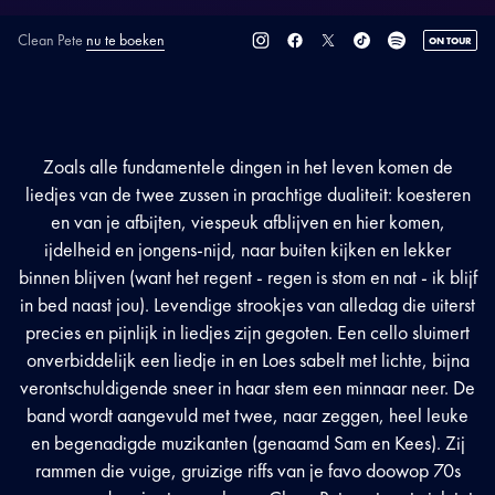
Clean Pete
nu te boeken
ON TOUR
SECTIE
ARTIESTENINTRODUCTIE
Zoals alle fundamentele dingen in het leven komen de
liedjes van de twee zussen in prachtige dualiteit: koesteren
en van je afbijten, viespeuk afblijven en hier komen,
ijdelheid en jongens-nijd, naar buiten kijken en lekker
binnen blijven (want het regent - regen is stom en nat - ik blijf
in bed naast jou). Levendige strookjes van alledag die uiterst
precies en pijnlijk in liedjes zijn gegoten. Een cello sluimert
onverbiddelijk een liedje in en Loes sabelt met lichte, bijna
verontschuldigende sneer in haar stem een minnaar neer. De
band wordt aangevuld met twee, naar zeggen, heel leuke
en begenadigde muzikanten (genaamd Sam en Kees). Zij
rammen die vuige, gruizige riffs van je favo doowop 70s