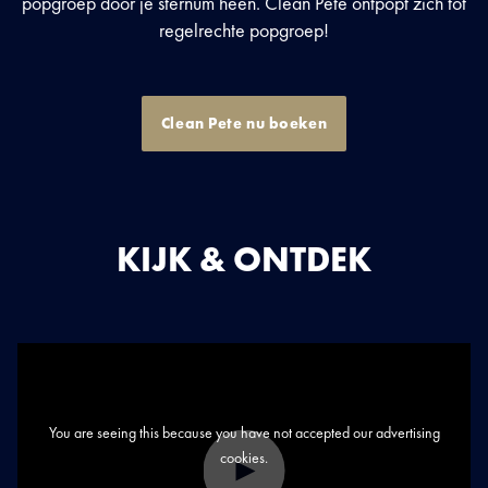
popgroep door je sternum heen. Clean Pete ontpopt zich tot
regelrechte popgroep!
Clean Pete nu boeken
KIJK & ONTDEK
BEKIJK
DEZE
ARTIEST
OF
You are seeing this because you have not accepted our advertising
cookies.
EVENEMENT
Play