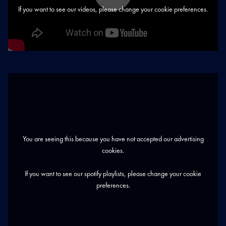
OP
If you want to see our videos, please change your cookie preferences.
VIDEO
LUISTER
NAAR
DEZE
ARTIEST
OF
You are seeing this because you have not accepted our advertising
EVENEMENT
cookies.
OP
SPOTIFY
If you want to see our spotify playlists, please change your cookie
preferences.