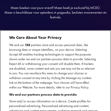
Maan boeken voor jouw event? Maan boek je exclusief bij MOJO.
Maan is beschikbaar voor optredens in poppodia, besloten evenementen én
festivals.
We Care About Your Privacy
Maan
nu te boeken
We and our
128
partners store and access personal data, like
ON TOUR
browsing data or unique identifiers, on your device. Selecting
SECTIE
Accept All enables tracking technologies to support the purposes
shown under we and our partners process data to provide. Selecting
ARTIESTENINTRODUCTIE
Reject All or withdrawing your consent will disable them. If trackers
are disabled, some content and ads you see may not be as relevant
Maan heeft in de jaren nadat ze The Voice of Holland won
to you. You can resurface this menu to change your choices or
withdraw consent at any time by clicking the Manage my cookies
een carrière opgebouwd die bol staat van de gouden en
link on the bottom of the webpage. Your choices will have effect
platina successen. Ze heeft bijzonder succesvolle jaren
within our Website. For more details, refer to our Privacy Policy.
achter de rug met vele hoogtepunten als Noorderslag,
We and our partners process data to provide:
Pinkpop, en meerdere uitverkochte tours. Daarbij scoorde ze
Store and/or access information on a device. Create profiles for
vele hits, zowel solo als met andere artiesten, zoals Ronnie
personalised advertising. Personalised advertising and content,
Flex, Sevn Alias, Typhoon, Thomas Acda en Paul de Munnik.
advertising and content measurement, audience research and services