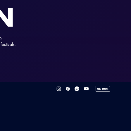
N
O.
estivals.
ON TOUR