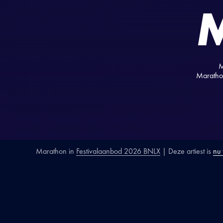
M
Marathon
Marathon
in
Festivalaanbod 2026 BNLX
| Deze artiest is
nu
SECTIE
ARTIESTENINTR