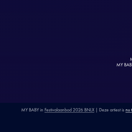
M
MY BABY 
MY BABY
in
Festivalaanbod 2026 BNLX
| Deze artiest is
nu 
SECTIE