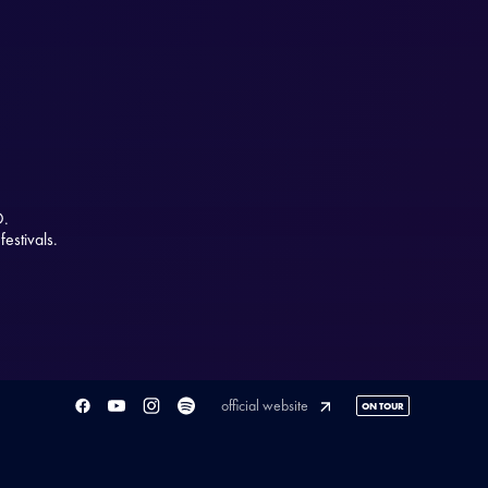
O.
estivals.
official website
ON TOUR