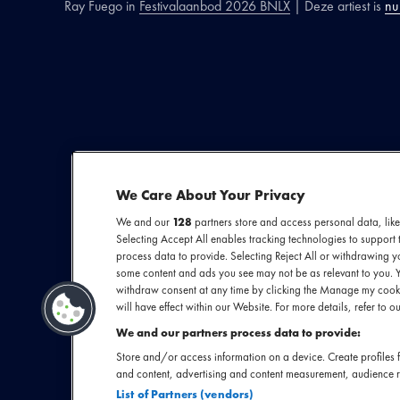
Ray Fuego
in
Festivalaanbod 2026 BNLX
| Deze artiest is
nu
SECTIE
ARTIESTENINTR
De veelzijdige, r
We Care About Your Privacy
keren opnieuw ui
We and our
128
partners store and access personal data, like
én als frontman 
Selecting Accept All enables tracking technologies to suppor
erkenning als 
process data to provide. Selecting Reject All or withdrawing yo
some content and ads you see may not be as relevant to you. 
3voor12 Award vo
withdraw consent at any time by clicking the Manage my cooki
Bloot 'n Para
will have effect within our Website. For more details, refer to ou
uitstraling is ee
We and our partners process data to provide:
gewaagd maar 
Store and/or access information on a device. Create profiles f
and content, advertising and content measurement, audience 
List of Partners (vendors)