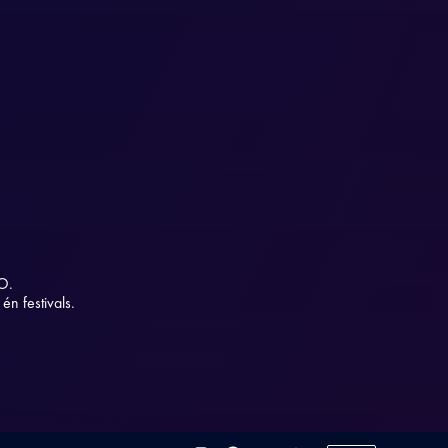
O.
n festivals.