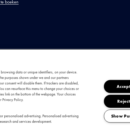
 te boeken
ODUCTIE
uige en altijd gewaagde artiest Ray Fuego heeft
tgevonden als deel van meerdere rapformaties
 browsing data or unique identifiers, on your device.
van de keiharde punkband Ploegendienst. Ray 
t the purposes shown under we and our partners
soloartiest met zijn bekroonde album
Zwart
in 20
ur consent will disable them. If trackers are disabled,
Accept
You can resurface this menu to change your choices or
or Beste Album opleverde. Zijn meest recente 
es link on the bottom of the webpage. Your choices
noïde
, toont zijn voortdurende evolutie als artie
r Privacy Policy.
Reject
n perfecte belichaming van zijn geluid: veelzijdig
ten alle tijden extreem stijlvol. Hij is een lev
Show Pu
or personalised advertising. Personalised advertising
research and services development.