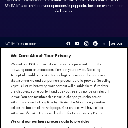
MY BABY Boeken voor jouw event? MY BABY boek je exclusief bij MOJO.
MY BABY is beschikbaar voor optredens in poppodia, besloten evenementen
én festivals.
MY BABY
nu te boeken
ON TOUR
SECTIE
We Care About Your Privacy
ARTIESTENINTRODUCTIE
We and our
128
partners store and access personal data, like
browsing data or unique identifiers, on your device. Selecting
Accept All enables tracking technologies to support the purposes
Het Amsterdamse trio MY BABY neemt je mee op een
shown under we and our partners process data to provide. Selecting
psychedelische reis door ruimte en tijd, waarbij ze je
Reject All or withdrawing your consent will disable them. If trackers
hypnotiseren met hun inheemse klanken. De groep mengt
are disabled, some content and ads you see may not be as relevant
to you. You can resurface this menu to change your choices or
feilloos gospel en blues met funk, blues en een op gitaren en
withdraw consent at any time by clicking the Manage my cookies
drums gespeelde EDM tot een unieke en ultiem dansbare
link on the bottom of the webpage. Your choices will have effect
sound. Daarmee bouwde de band in korte tijd een
within our Website. For more details, refer to our Privacy Policy.
indrukwekkend staat van dienst op. Zo stonden ze al op
We and our partners process data to provide:
Lowlands , Sziget, Isle of Wight en Glastonbury, mochten ze