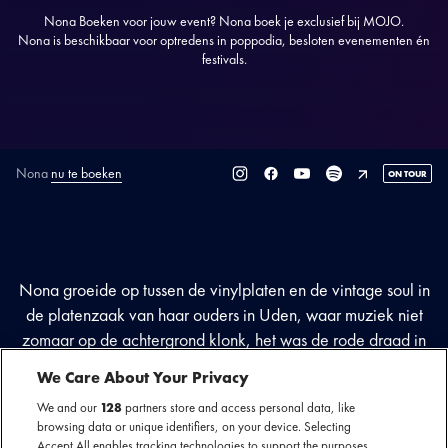
Nona Boeken voor jouw event? Nona boek je exclusief bij MOJO.
Nona is beschikbaar voor optredens in poppodia, besloten evenementen én
festivals.
Nona
nu te boeken
ON TOUR
SECTIE
ARTIESTENINTRODUCTIE
Nona groeide op tussen de vinylplaten en de vintage soul in
de platenzaak van haar ouders in Uden, waar muziek niet
zomaar op de achtergrond klonk, het was de rode draad in
haar leven. Haar stem is die van een oude ziel, warm en vol
We Care About Your Privacy
rauwe soul — aan elke zin die Nona zingt kun je je
We and our
128
partners store and access personal data, like
verdoofde handen warmen. In 2020 bracht ze het nummer
browsing data or unique identifiers, on your device. Selecting
‘Forever Yours’ uit dat in de Nederlandse hitparade op
Accept All enables tracking technologies to support the purposes