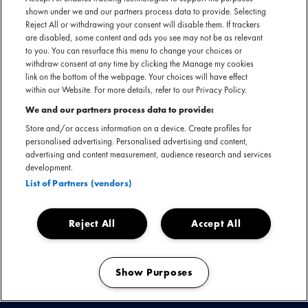
positie 17 kwam. Met optredens op Pinkpop en North Sea
shown under we and our partners process data to provide. Selecting
Reject All or withdrawing your consent will disable them. If trackers
Jazz op haar naam, en een stem die menig publiek stil krijgt,
are disabled, some content and ads you see may not be as relevant
bewijst Nona dat soul tijdloos is en kwetsbaarheid een
to you. You can resurface this menu to change your choices or
kracht.
withdraw consent at any time by clicking the Manage my cookies
link on the bottom of the webpage. Your choices will have effect
within our Website. For more details, refer to our Privacy Policy.
We and our partners process data to provide:
Nona nu boeken
Store and/or access information on a device. Create profiles for
personalised advertising. Personalised advertising and content,
Download presskit
advertising and content measurement, audience research and services
development.
List of Partners (vendors)
KIJK & ONTDEK
Reject All
Accept All
Show Purposes
BEKIJK
Manage my cookies
DEZE