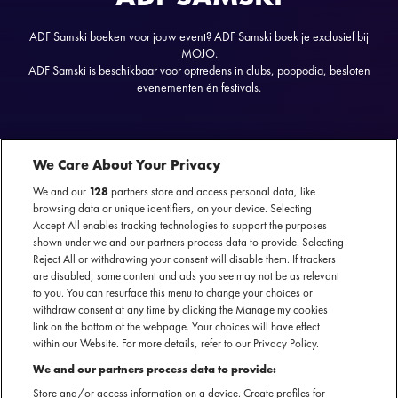
ADF Samski boeken voor jouw event? ADF Samski boek je exclusief bij
MOJO.
ADF Samski is beschikbaar voor optredens in clubs, poppodia, besloten
evenementen én festivals.
We Care About Your Privacy
ADF Samski
nu te boeken
ON TOUR
We and our
128
partners store and access personal data, like
browsing data or unique identifiers, on your device. Selecting
SECTIE
Accept All enables tracking technologies to support the purposes
shown under we and our partners process data to provide. Selecting
ARTIESTENINTRODUCTIE
Reject All or withdrawing your consent will disable them. If trackers
are disabled, some content and ads you see may not be as relevant
De jonge rapper ADF Samski uit Rotterdam brak hard door
to you. You can resurface this menu to change your choices or
dankzij eigen beheer releases ‘Breitling’ en ‘No Hook 1
withdraw consent at any time by clicking the Manage my cookies
link on the bottom of the webpage. Your choices will have effect
t/m 3’. ADF Samski is nog jong, maar heeft een oude ziel.
within our Website. For more details, refer to our Privacy Policy.
Zijn muziek heeft 90's en 00's hiphop-invloeden, maar klinkt
We and our partners process data to provide:
tegelijk fris en vernieuwend. De kracht van deze combinatie
Store and/or access information on a device. Create profiles for