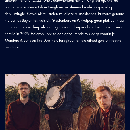
Limerick, Ierland, 2022. Drie studievrienden richten Kingfishr op. Met de
bariton van frontman Eddie Keogh en het sfeermakende banjospel op
debuutsingle ʻFlowers-Fireʼ stelen ze talloze muziekharten. Er wordt getourd
met James Bay en festivals als Glastonbury en Pukkelpop gaan plat. Eenmaal
thuis op hun boerderij, elkaar nog in de arm knijpend van het succes, neemt
het trio in 2025 ʻHalcyonʼ op: zestien opbeurende folksongs waarin je
Mumford & Sons en The Dubliners terughoort en die uitnodigen tot nieuwe
avonturen.