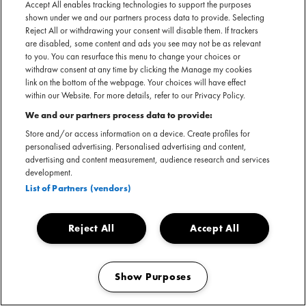
03 december 2026
Accept All enables tracking technologies to support the purposes
Gashouder — Amsterdam
shown under we and our partners process data to provide. Selecting
Reject All or withdrawing your consent will disable them. If trackers
are disabled, some content and ads you see may not be as relevant
to you. You can resurface this menu to change your choices or
withdraw consent at any time by clicking the Manage my cookies
link on the bottom of the webpage. Your choices will have effect
within our Website. For more details, refer to our Privacy Policy.
We and our partners process data to provide:
Store and/or access information on a device. Create profiles for
personalised advertising. Personalised advertising and content,
advertising and content measurement, audience research and services
development.
List of Partners (vendors)
Reject All
Accept All
KINGFISHR
05 december 2026
De Oosterpoort — Groningen
Show Purposes
Manage my cookies