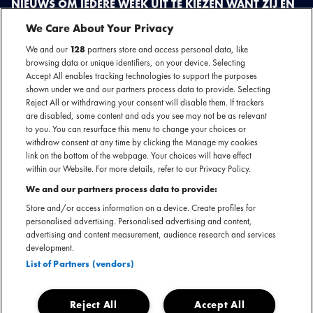
NIEUWS OM IEDERE WEEK UIT TE KIEZEN WANT ZIJ EN
WIJ ZITTEN NIET STIL. WE LICHTEN WEKELIJKS GRAAG
We Care About Your Privacy
HET EEN EN ANDER UIT.
We and our
128
partners store and access personal data, like
browsing data or unique identifiers, on your device. Selecting
Accept All enables tracking technologies to support the purposes
shown under we and our partners process data to provide. Selecting
Reject All or withdrawing your consent will disable them. If trackers
are disabled, some content and ads you see may not be as relevant
to you. You can resurface this menu to change your choices or
withdraw consent at any time by clicking the Manage my cookies
link on the bottom of the webpage. Your choices will have effect
within our Website. For more details, refer to our Privacy Policy.
We and our partners process data to provide:
Store and/or access information on a device. Create profiles for
personalised advertising. Personalised advertising and content,
advertising and content measurement, audience research and services
development.
JAÏR FARIA
List of Partners (vendors)
Na de release van zijn debuut EP keert Jaïr Faria terug naar het podium met
een gloednieuw hoofdstuk. Op 29 maart presenteert hij een exclusieve try
Reject All
Accept All