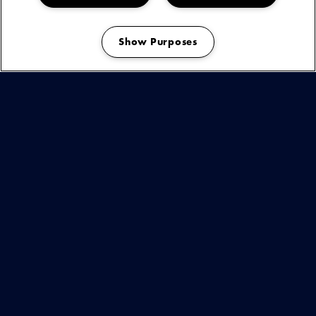
outs how in Bitterzoet, Amsterdam. Het is een nieuwe show waarin hij voor
het eerst nieuw, nog niet uitgebracht materiaal laat horen.
Show Purposes
Manage my cookies
Jaïr Faria naar Bitterzoet
MOJO BNLX SHOWCASE ESNS 2026
MOJO BNLX trapt ESNS 2026 af met een eigen officiële showcase, waar je
optredens kunt zien van gevestigde artiesten en opkomende gamechangers.
Op de line up staan Milolaathetlukken, acid!, Yong Yello, ISE, Kaya, Jesse
Hoefnagels, Nyarko, Chibi Ichigo en Romy Liz Rose.
MOJO BNLX ESNS26