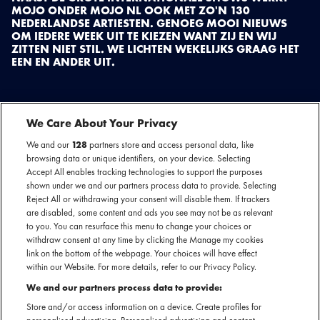
MOJO ONDER MOJO NL OOK MET ZO'N 130
NEDERLANDSE ARTIESTEN. GENOEG MOOI NIEUWS
OM IEDERE WEEK UIT TE KIEZEN WANT ZIJ EN WIJ
ZITTEN NIET STIL. WE LICHTEN WEKELIJKS GRAAG HET
EEN EN ANDER UIT.
We Care About Your Privacy
We and our
128
partners store and access personal data, like
browsing data or unique identifiers, on your device. Selecting
Accept All enables tracking technologies to support the purposes
shown under we and our partners process data to provide. Selecting
Reject All or withdrawing your consent will disable them. If trackers
are disabled, some content and ads you see may not be as relevant
to you. You can resurface this menu to change your choices or
withdraw consent at any time by clicking the Manage my cookies
link on the bottom of the webpage. Your choices will have effect
within our Website. For more details, refer to our Privacy Policy.
We and our partners process data to provide:
JESSE HOEFNAGELS
Store and/or access information on a device. Create profiles for