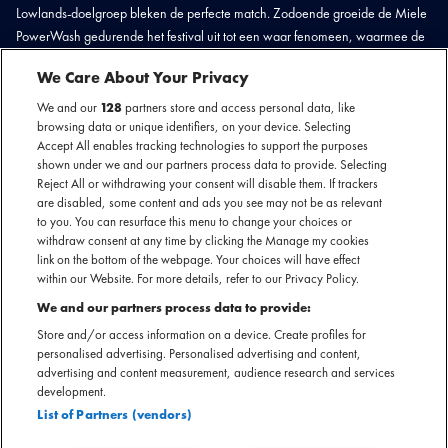
Lowlands-doelgroep bleken de perfecte match. Zodoende groeide de Miele
PowerWash gedurende het festival uit tot een waar fenomeen, waarmee de
merknaam Miele tot ver buiten het evenemententerrein een nieuwe impuls
We Care About Your Privacy
heeft gekregen.
We and our
128
partners store and access personal data, like
browsing data or unique identifiers, on your device. Selecting
Accept All enables tracking technologies to support the purposes
shown under we and our partners process data to provide. Selecting
Reject All or withdrawing your consent will disable them. If trackers
are disabled, some content and ads you see may not be as relevant
to you. You can resurface this menu to change your choices or
withdraw consent at any time by clicking the Manage my cookies
link on the bottom of the webpage. Your choices will have effect
within our Website. For more details, refer to our Privacy Policy.
We and our partners process data to provide:
Store and/or access information on a device. Create profiles for
personalised advertising. Personalised advertising and content,
advertising and content measurement, audience research and services
development.
List of Partners (vendors)