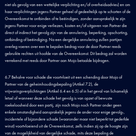
niet als gevolg van een wettelijke verplichting en/of overheidsadvies) en om
haar verplichtingen jegens Partner geheel of gedeeltelijk op te schorten of de
Overeenkomst te ontbinden of te beëindigen, zonder aansprakelijk te zijn
jegens Partner voor enige verliezen, kosten en/of uitgaven van Partner die
direct of indirect het gevolg zijn van de annulering, beperking, opschorting,
ontbinding of beëindiging. Na een dergelijke annulering zullen partijen
overleg voeren over een te bepalen bedrag voor de door Partner reeds
gebruikte rechten uit hoofde van de Overeenkomst. Dit bedrag zal worden
verrekend met reeds door Partner aan Mojo betaalde bijdragen.
6.7 Behalve voor schade die voortvloeit uit een schending door Mojo of
Partner van de geheimhoudingsbepaling (Artikel 7.2), de
vrijwaringsverplichtingen (Artikel 6.4 en 6.5) of in het geval van lichamelijk
letsel of wanneer deze schade het gevolg is van opzet of bewuste
roekeloosheid door een partij, zijn noch Mojo noch Partner onder geen
enkele omstandigheid aansprakelijk jegens de ander voor enige gevolg-,
incidentele of bijzondere schade (waaronder maar niet beperkt tot gederfde
winst) voortvloeiend uit de Overeenkomst, zelfs indien zij op de hoogte zijn
van de mogelijkheid van dergelijke schade, mits deze bepaling de