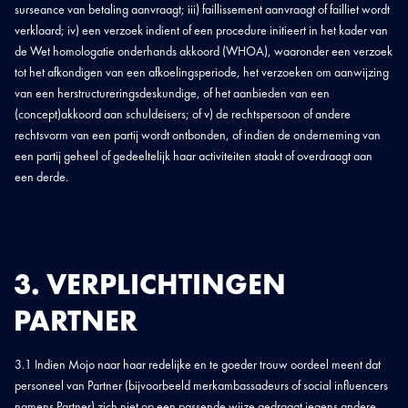
surseance van betaling aanvraagt; iii) faillissement aanvraagt of failliet wordt
verklaard; iv) een verzoek indient of een procedure initieert in het kader van
de Wet homologatie onderhands akkoord (WHOA), waaronder een verzoek
tot het afkondigen van een afkoelingsperiode, het verzoeken om aanwijzing
van een herstructureringsdeskundige, of het aanbieden van een
(concept)akkoord aan schuldeisers; of v) de rechtspersoon of andere
rechtsvorm van een partij wordt ontbonden, of indien de onderneming van
een partij geheel of gedeeltelijk haar activiteiten staakt of overdraagt aan
een derde.
3. VERPLICHTINGEN
PARTNER
3.1 Indien Mojo naar haar redelijke en te goeder trouw oordeel meent dat
personeel van Partner (bijvoorbeeld merkambassadeurs of social influencers
namens Partner) zich niet op een passende wijze gedraagt jegens andere