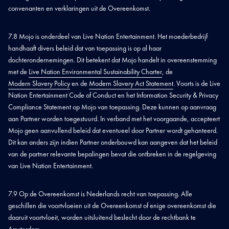
convenanten en verklaringen uit de Overeenkomst.
7.8 Mojo is onderdeel van Live Nation Entertainment. Het moederbedrijf
handhaaft divers beleid dat van toepassing is op al haar
dochterondernemingen. Dit betekent dat Mojo handelt in overeenstemming
met de
Live Nation Environmental Sustainability Charter
, de
Modern Slavery Policy
en de
Modern Slavery Act Statement
. Voorts is de Live
Nation Entertainment Code of Conduct en het Information Security & Privacy
Compliance Statement op Mojo van toepassing. Deze kunnen op aanvraag
aan Partner worden toegestuurd. In verband met het voorgaande, accepteert
Mojo geen aanvullend beleid dat eventueel door Partner wordt gehanteerd.
Dit kan anders zijn indien Partner onderbouwd kan aangeven dat het beleid
van de partner relevante bepalingen bevat die ontbreken in de regelgeving
van Live Nation Entertainment.
7.9 Op de Overeenkomst is Nederlands recht van toepassing. Alle
geschillen die voortvloeien uit de Overeenkomst of enige overeenkomst die
daaruit voortvloeit, worden uitsluitend beslecht door de rechtbank te