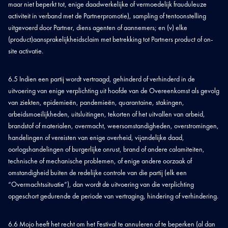
maar niet beperkt tot, enige daadwerkelijke of vermoedelijk frauduleuze
activiteit in verband met de Partnerpromotie), sampling of tentoonstelling
uitgevoerd door Partner, diens agenten of aannemers; en (v) elke
(product)aansprakelijkheidsclaim met betrekking tot Partners product of on-
site activatie.
6.5 Indien een partij wordt vertraagd, gehinderd of verhinderd in de
uitvoering van enige verplichting uit hoofde van de Overeenkomst als gevolg
van ziekten, epidemieën, pandemieën, quarantaine, stakingen,
arbeidsmoeilijkheden, uitsluitingen, tekorten of het uitvallen van arbeid,
brandstof of materialen, overmacht, weersomstandigheden, overstromingen,
handelingen of vereisten van enige overheid, vijandelijke daad,
oorlogshandelingen of burgerlijke onrust, brand of andere calamiteiten,
technische of mechanische problemen, of enige andere oorzaak of
omstandigheid buiten de redelijke controle van die partij (elk een
“Overmachtssituatie”), dan wordt de uitvoering van die verplichting
opgeschort gedurende de periode van vertraging, hindering of verhindering.
6.6 Mojo heeft het recht om het Festival te annuleren of te beperken (al dan