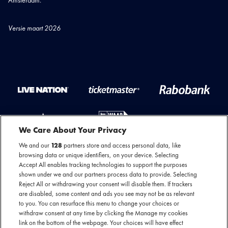
Amsterdam.
Versie maart 2026
Live
Ticketmaster
Rabobank
Nation
Logo
White
We Care About Your Privacy
RGB
Heineken
We and our
128
partners store and access personal data, like
WWJK
I
browsing data or unique identifiers, on your device. Selecting
logo
Love
Accept All enables tracking technologies to support the purposes
My
shown under we and our partners process data to provide. Selecting
Ears
Reject All or withdrawing your consent will disable them. If trackers
Volg MOJO
logo
are disabled, some content and ads you see may not be as relevant
to you. You can resurface this menu to change your choices or
withdraw consent at any time by clicking the Manage my cookies
link on the bottom of the webpage. Your choices will have effect
Meld je aan voor de nieuwsbrief van MOJO