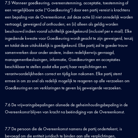
7.5 Wanneer goedkeuring, overeenstemming, acceptatie, toestemming of
een vergelijkbare actie (“Goedkeuring”) door een partij vereist is krachtens
een bepaling van de Overeenkomst, zal deze actie (i) niet onredelijk worden
vertraagd, geweigerd of onthouden; en (ii) alleen als geldig worden
beschouwd indien vooraf schriftelijk goedgekeurd (inclusief per e-mail). Elke
ingediende kwestie voor Goedkeuring wordt geacht te zijn geweigerd, tenzij
en totdat deze uitdrukkelijk is goedgekeurd. Elke partij zal te goeder trouw
samenwerken door onder andere, indien redelijkerwijs gevraagd,
managementbeslissingen, informatie, Goedkeuringen en acceptaties
beschikbaar te stellen zodat elke partij haar verplichtingen en
verantwoordelijkheden correct en tijdig kan nakomen. Elke partij stemt
ermee in om zo snel als redelijk mogelijk te reageren op alle verzoeken om
Goedkeuring en om verklaringen te geven bij geweigerde verzoeken.
7.6 De vrijwaringsbepalingen alsmede de geheimhoudingsbepaling in de
Overeenkomst blijven van kracht na beëindiging van de Overeenkomst.
7.7 De persoon die de Overeenkomst namens de partij ondertekent, is
bevoegd om die entiteit juridisch te binden aan alle verplichtingen,