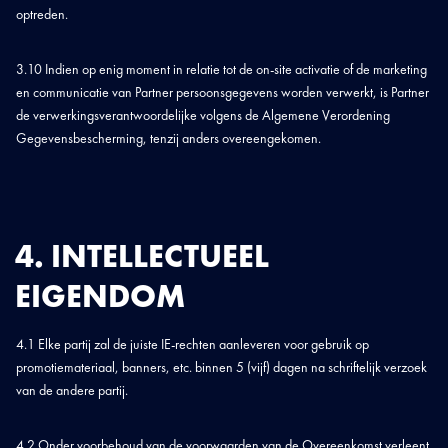
optreden.
3.10 Indien op enig moment in relatie tot de on-site activatie of de marketing
en communicatie van Partner persoonsgegevens worden verwerkt, is Partner
de verwerkingsverantwoordelijke volgens de Algemene Verordening
Gegevensbescherming, tenzij anders overeengekomen.
4. INTELLECTUEEL
EIGENDOM
4.1 Elke partij zal de juiste IE-rechten aanleveren voor gebruik op
promotiemateriaal, banners, etc. binnen 5 (vijf) dagen na schriftelijk verzoek
van de andere partij.
4.2 Onder voorbehoud van de voorwaarden van de Overeenkomst verleent