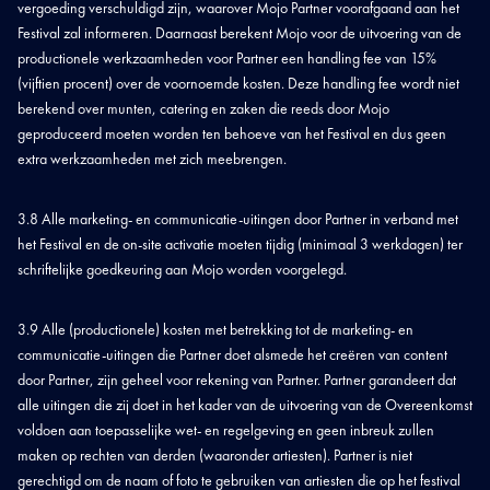
vergoeding verschuldigd zijn, waarover Mojo Partner voorafgaand aan het
Festival zal informeren. Daarnaast berekent Mojo voor de uitvoering van de
productionele werkzaamheden voor Partner een handling fee van 15%
(vijftien procent) over de voornoemde kosten. Deze handling fee wordt niet
berekend over munten, catering en zaken die reeds door Mojo
geproduceerd moeten worden ten behoeve van het Festival en dus geen
extra werkzaamheden met zich meebrengen.
3.8 Alle marketing- en communicatie-uitingen door Partner in verband met
het Festival en de on-site activatie moeten tijdig (minimaal 3 werkdagen) ter
schriftelijke goedkeuring aan Mojo worden voorgelegd.
3.9 Alle (productionele) kosten met betrekking tot de marketing- en
communicatie-uitingen die Partner doet alsmede het creëren van content
door Partner, zijn geheel voor rekening van Partner. Partner garandeert dat
alle uitingen die zij doet in het kader van de uitvoering van de Overeenkomst
voldoen aan toepasselijke wet- en regelgeving en geen inbreuk zullen
maken op rechten van derden (waaronder artiesten). Partner is niet
gerechtigd om de naam of foto te gebruiken van artiesten die op het festival