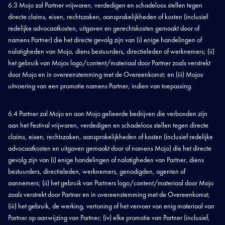
6.3 Mojo zal Partner vrijwaren, verdedigen en schadeloos stellen tegen
directe claims, eisen, rechtszaken, aansprakelijkheden of kosten (inclusief
redelijke advocaatkosten, uitgaven en gerechtskosten gemaakt door of
namens Partner) die het directe gevolg zijn van (i) enige handelingen of
nalatigheden van Mojo, diens bestuurders, directieleden of werknemers; (ii)
het gebruik van Mojos logo/content/materiaal door Partner zoals verstrekt
door Mojo en in overeenstemming met de Overeenkomst; en (iii) Mojos
uitvoering van een promotie namens Partner, indien van toepassing.
6.4 Partner zal Mojo en aan Mojo gelieerde bedrijven die verbonden zijn
aan het Festival vrijwaren, verdedigen en schadeloos stellen tegen directe
claims, eisen, rechtszaken, aansprakelijkheden of kosten (inclusief redelijke
advocaatkosten en uitgaven gemaakt door of namens Mojo) die het directe
gevolg zijn van (i) enige handelingen of nalatigheden van Partner, diens
bestuurders, directieleden, werknemers, genodigden, agenten of
aannemers; (ii) het gebruik van Partners logo/content/materiaal door Mojo
zoals verstrekt door Partner en in overeenstemming met de Overeenkomst;
(iii) het gebruik, de werking, vertoning of het vervoer van enig materiaal van
Partner op aanwijzing van Partner; (iv) elke promotie van Partner (inclusief,